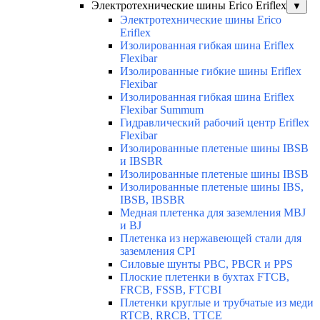
Электротехнические шины Erico Eriflex
▼
Электротехнические шины Erico
Eriflex
Изолированная гибкая шина Eriflex
Flexibar
Изолированные гибкие шины Eriflex
Flexibar
Изолированная гибкая шина Eriflex
Flexibar Summum
Гидравлический рабочий центр Eriflex
Flexibar
Изолированные плетеные шины IBSB
и IBSBR
Изолированные плетеные шины IBSB
Изолированные плетеные шины IBS,
IBSB, IBSBR
Медная плетенка для заземления MBJ
и BJ
Плетенка из нержавеющей стали для
заземления CPI
Силовые шунты PBC, PBCR и PPS
Плоские плетенки в бухтах FTCB,
FRCB, FSSB, FTCBI
Плетенки круглые и трубчатые из меди
RTCB, RRCB, TTCE