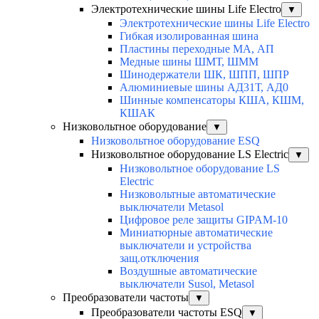
Электротехнические шины Life Electro
▼
Электротехнические шины Life Electro
Гибкая изолированная шина
Пластины переходные МА, АП
Медные шины ШМТ, ШММ
Шинодержатели ШК, ШПП, ШПР
Алюминиевые шины АД31Т, АД0
Шинные компенсаторы КША, КШМ,
КШАК
Низковольтное оборудование
▼
Низковольтное оборудование ESQ
Низковольтное оборудование LS Electric
▼
Низковольтное оборудование LS
Electric
Низковольтные автоматические
выключатели Metasol
Цифровое реле защиты GIPAM-10
Миниатюрные автоматические
выключатели и устройства
защ.отключения
Воздушные автоматические
выключатели Susol, Metasol
Преобразователи частоты
▼
Преобразователи частоты ESQ
▼