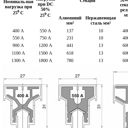
Секция
Номиналь-ная
при DC
сек
нагрузка при
50%
рел
25⁰ С
м
25⁰ С
Алюминий
Нержавеющая
мм
²
сталь мм
²
400 А
550 А
137
10
40
550 А
750 А
231
10
40
900 А
1200 А
441
13
60
1100 А
1500 А
618
13
60
1300 А
1800 А
780
13
60