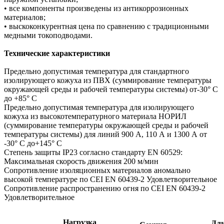
• все компоненты произведены из антикоррозионных
материалов;
• выскоконкурентная цена по сравнению с традиционными
медными токоподводами.
Технические характеристики
Предельно допустимая температура для стандартного
изолирующего кожуха
из ПВХ
(суммирование температуры
окружающей среды и рабочей температуры системы) от
-30° C
до +85° C
Предельно допустимая температура для изолирующего
кожуха
из высокотемпературного
материала НОРИЛ
(суммирование температуры окружающей среды и рабочей
температуры
системы) для линий 900 А, 110 А и 1300 А от
-30° C до+145° C
Степень защиты
IP23 согласно стандарту EN 60529:
Максимальная скорость движения
200 м/мин
Сопротивление изоляционных материалов
аномально
высокой температуре по CEI EN 60439-2
Удовлетворительное
Сопротивление распространению огня
по CEI EN 60439-2
Удовлетворительное
Нагрузка
Дл