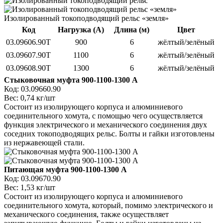
Изолированный токоподводящий рельс «земля»
Код
Нагрузка (А)
Длина (м)
Цвет
03.09606.90T
900
6
жёлтый/зелёный
03.09607.90T
1100
6
жёлтый/зелёный
03.09608.90T
1300
6
жёлтый/зелёный
Стыковочная муфта 900-1100-1300 А
Код: 03.09660.90
Вес: 0,74 кг/шт
Состоит из изолирующего корпуса и алюминиевого
соединительного хомута, с помощью чего осуществляется
функция электрического и механического соединения двух
соседних токоподводящих рельс. Болты и гайки изготовлены
из нержавеющей стали.
Питающая муфта 900-1100-1300 А
Код:
03.09670.90
Вес: 1,53 кг/шт
Состоит из изолирующего корпуса и алюминиевого
соединительного хомута, который, помимо электрического
и
механического соединения, также осуществляет