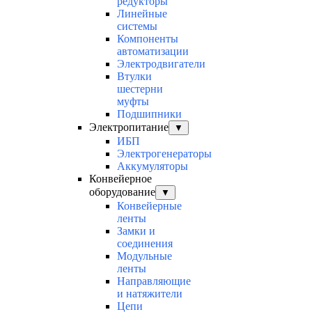
редукторы
Линейные
системы
Компоненты
автоматизации
Электродвигатели
Втулки
шестерни
муфты
Подшипники
Электропитание
▼
ИБП
Электрогенераторы
Аккумуляторы
Конвейерное
оборудование
▼
Конвейерные
ленты
Замки и
соединения
Модульные
ленты
Направляющие
и натяжители
Цепи