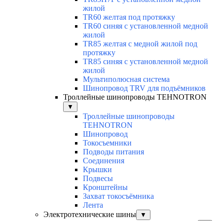
жилой
TR60 желтая под протяжку
TR60 синяя с установленной медной
жилой
TR85 желтая с медной жилой под
протяжку
TR85 синяя с установленной медной
жилой
Мультиполюсная система
Шинопровод TRV для подъёмников
Троллейные шинопроводы TEHNOTRON
▼
Троллейные шинопроводы
TEHNOTRON
Шинопровод
Токосъемники
Подводы питания
Соединения
Крышки
Подвесы
Кронштейны
Захват токосъёмника
Лента
Электротехнические шины
▼