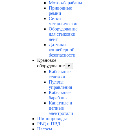
Мотор-барабаны
Приводные
ремни
Сетки
металлические
Оборудование
для стыковки
лент
Датчики
конвейерной
безопасности
Крановое
оборудование
▼
Кабельные
тележки
Пульты
управления
Кабельные
барабаны
Канатные и
цепные
электротали
Шинопроводы
РВД и ПВД
Насосы