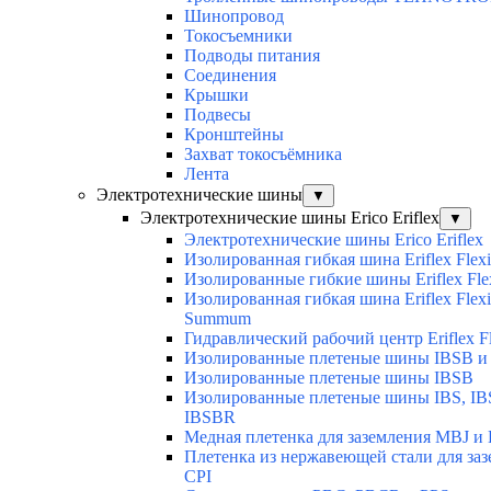
Шинопровод
Токосъемники
Подводы питания
Соединения
Крышки
Подвесы
Кронштейны
Захват токосъёмника
Лента
Электротехнические шины
▼
Электротехнические шины Erico Eriflex
▼
Электротехнические шины Erico Eriflex
Изолированная гибкая шина Eriflex Flexi
Изолированные гибкие шины Eriflex Fle
Изолированная гибкая шина Eriflex Flexi
Summum
Гидравлический рабочий центр Eriflex Fl
Изолированные плетеные шины IBSB и
Изолированные плетеные шины IBSB
Изолированные плетеные шины IBS, IB
IBSBR
Медная плетенка для заземления MBJ и 
Плетенка из нержавеющей стали для за
CPI