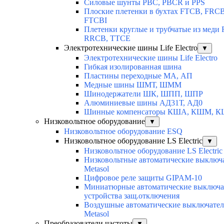
Силовые шунты PBC, PBCR и PPS
Плоские плетенки в бухтах FTCB, FRCB
FTCBI
Плетенки круглые и трубчатые из меди
RRCB, TTCE
Электротехнические шины Life Electro
▼
Электротехнические шины Life Electro
Гибкая изолированная шина
Пластины переходные МА, АП
Медные шины ШМТ, ШММ
Шинодержатели ШК, ШПП, ШПР
Алюминиевые шины АД31Т, АД0
Шинные компенсаторы КША, КШМ, 
Низковольтное оборудование
▼
Низковольтное оборудование ESQ
Низковольтное оборудование LS Electric
▼
Низковольтное оборудование LS Electric
Низковольтные автоматические выключ
Metasol
Цифровое реле защиты GIPAM-10
Миниатюрные автоматические выключа
устройства защ.отключения
Воздушные автоматические выключатели
Metasol
Преобразователи частоты
▼