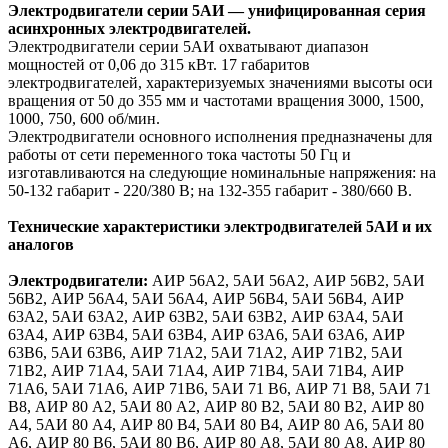
Электродвигатели серии 5АИ — унифицированная серия
асинхронных электродвигателей.
Электродвигатели серии 5АИ охватывают диапазон
мощностей от 0,06 до 315 кВт.
17 габаритов
электродвигателей, характеризуемых значениями высоты оси
вращения от 50 до 355 мм и частотами вращения 3000, 1500,
1000, 750, 600 об/мин.
Электродвигатели основного исполнения предназначены для
работы от сети переменного
тока частоты 50 Гц и
изготавливаются на следующие номинальные напряжения:
на
50-132 габарит - 220/380 В;
на 132-355 габарит - 380/660 В.
Технические характеристики электродвигателей 5АИ и их
аналогов
Электродвигатели:
АИР 56А2, 5АИ 56А2, АИР 56B2, 5АИ
56B2, АИР 56A4, 5АИ 56A4, АИР 56B4, 5АИ 56B4, АИР
63A2, 5АИ 63A2, АИР 63B2, 5АИ 63B2, АИР 63A4, 5АИ
63A4, АИР 63B4, 5АИ 63B4, АИР 63A6, 5АИ 63A6, АИР
63B6, 5АИ 63B6, АИР 71A2, 5АИ 71A2, АИР 71B2, 5АИ
71B2, АИР 71A4, 5АИ 71A4, АИР 71B4, 5АИ 71B4, АИР
71A6, 5АИ 71A6, АИР 71B6,
5АИ 71 B6,
АИР 71 B8,
5АИ 71
B8,
АИР
80 A2,
5
АИ
80 A2,
АИР
80 B2,
5
АИ
80 B2,
АИР
80
A4,
5
АИ
80 A4,
АИР
80 B4,
5
АИ
80 B4,
АИР
80 A6,
5
АИ
80
A6,
АИР
80 B6,
5
АИ
80 B6,
АИР
80 A8,
5
АИ
80 A8,
АИР
80