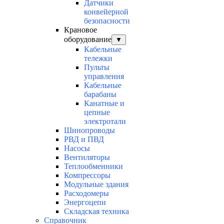
Датчики
конвейерной
безопасности
Крановое
оборудование
▼
Кабельные
тележки
Пульты
управления
Кабельные
барабаны
Канатные и
цепные
электротали
Шинопроводы
РВД и ПВД
Насосы
Вентиляторы
Теплообменники
Компрессоры
Модульные здания
Расходомеры
Энергоцепи
Складская техника
Справочник