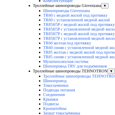
Комплектующие
Троллейные шинопроводы Giovenzana
▼
Шинопроводы Giovenzana
TR60 с медной жилой под протяжку
TR60 с установленной медной жилой
TR85H5P с медной жилой под протяжку
TR85H5P с установленной медной жило
TR85H7P с медной жилой под протяжку
TR85H7P с установленной медной жило
TR60 желтая под протяжку
TR60 синяя с установленной медной жи
TR85 желтая с медной жилой под протя
TR85 синяя с установленной медной жи
Мультиполюсная система
Шинопровод TRV для подъёмников
Троллейные шинопроводы TEHNOTRON
▼
Троллейные шинопроводы TEHNOTR
Шинопровод
Токосъемники
Подводы питания
Соединения
Крышки
Подвесы
Кронштейны
Захват токосъёмника