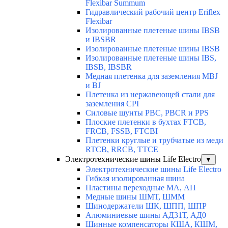
Flexibar Summum
Гидравлический рабочий центр Eriflex
Flexibar
Изолированные плетеные шины IBSB
и IBSBR
Изолированные плетеные шины IBSB
Изолированные плетеные шины IBS,
IBSB, IBSBR
Медная плетенка для заземления MBJ
и BJ
Плетенка из нержавеющей стали для
заземления CPI
Силовые шунты PBC, PBCR и PPS
Плоские плетенки в бухтах FTCB,
FRCB, FSSB, FTCBI
Плетенки круглые и трубчатые из меди
RTCB, RRCB, TTCE
Электротехнические шины Life Electro
▼
Электротехнические шины Life Electro
Гибкая изолированная шина
Пластины переходные МА, АП
Медные шины ШМТ, ШММ
Шинодержатели ШК, ШПП, ШПР
Алюминиевые шины АД31Т, АД0
Шинные компенсаторы КША, КШМ,