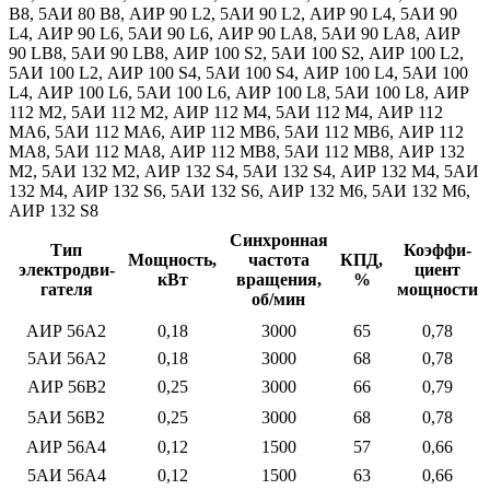
B8,
5
АИ
80 B8,
АИР 90 L2,
5АИ 90 L2,
АИР 90 L4,
5АИ 90
L4,
АИР 90 L6,
5АИ 90 L6,
АИР 90 LA8,
5АИ 90 LA8,
АИР
90
LB
8,
5АИ 90
LB
8,
АИР 100
S
2,
5
АИ
100 S2,
АИР
100 L2,
5
АИ
100 L2,
АИР
100 S4,
5АИ 100
S
4,
АИР 100 L4,
5АИ 100
L4,
АИР 100 L6,
5АИ 100 L6,
АИР 100 L8,
5АИ 100 L8,
АИР
112 M2,
5АИ 112 M2,
АИР 112 M4,
5АИ 112 M4,
АИР 112
MA6,
5АИ 112 MA6,
АИР 112 MB6,
5АИ 112 MB6,
АИР 112
MA8,
5АИ 112 MA8,
АИР 112 MB8,
5АИ 112 MB8,
АИР 132
M2,
5
АИ
132 M2,
АИР
132 S4,
5
АИ
132 S4,
АИР 132
M
4,
5АИ
132
M
4,
АИР 132
S
6,
5
АИ
132 S6,
АИР
132 M6,
5
АИ
132 M6,
АИР
132 S8
Синхронная
Тип
Коэффи-
Мощность,
частота
КПД,
электродви-
циент
кВт
вращения,
%
гателя
мощности
об/мин
АИР 56А2
0,18
3000
65
0,78
5АИ 56А2
0,18
3000
68
0,78
АИР 56B2
0,25
3000
66
0,79
5АИ 56B2
0,25
3000
68
0,78
АИР 56A4
0,12
1500
57
0,66
5АИ 56A4
0,12
1500
63
0,66