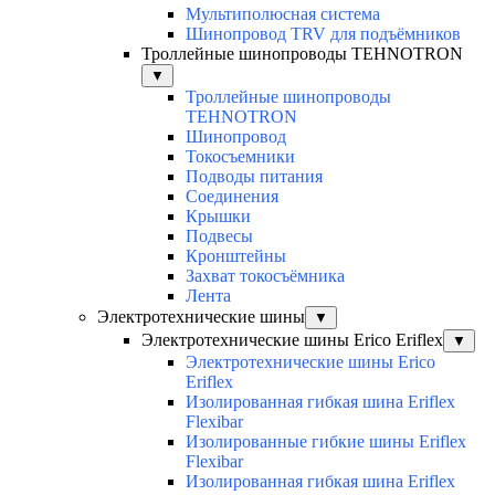
Мультиполюсная система
Шинопровод TRV для подъёмников
Троллейные шинопроводы TEHNOTRON
▼
Троллейные шинопроводы
TEHNOTRON
Шинопровод
Токосъемники
Подводы питания
Соединения
Крышки
Подвесы
Кронштейны
Захват токосъёмника
Лента
Электротехнические шины
▼
Электротехнические шины Erico Eriflex
▼
Электротехнические шины Erico
Eriflex
Изолированная гибкая шина Eriflex
Flexibar
Изолированные гибкие шины Eriflex
Flexibar
Изолированная гибкая шина Eriflex