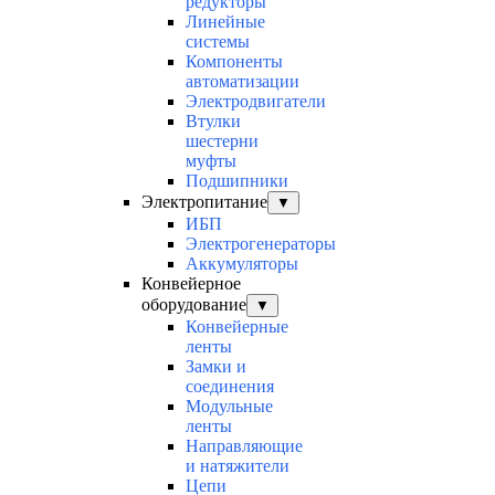
редукторы
Линейные
системы
Компоненты
автоматизации
Электродвигатели
Втулки
шестерни
муфты
Подшипники
Электропитание
▼
ИБП
Электрогенераторы
Аккумуляторы
Конвейерное
оборудование
▼
Конвейерные
ленты
Замки и
соединения
Модульные
ленты
Направляющие
и натяжители
Цепи