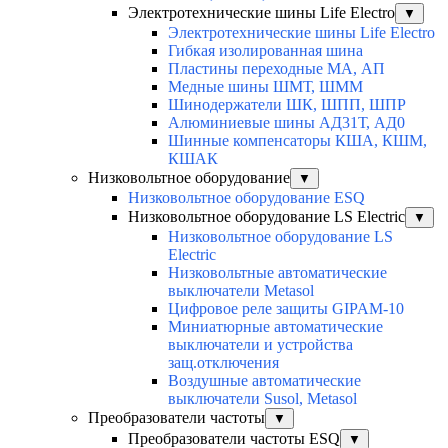
Электротехнические шины Life Electro
▼
Электротехнические шины Life Electro
Гибкая изолированная шина
Пластины переходные МА, АП
Медные шины ШМТ, ШММ
Шинодержатели ШК, ШПП, ШПР
Алюминиевые шины АД31Т, АД0
Шинные компенсаторы КША, КШМ,
КШАК
Низковольтное оборудование
▼
Низковольтное оборудование ESQ
Низковольтное оборудование LS Electric
▼
Низковольтное оборудование LS
Electric
Низковольтные автоматические
выключатели Metasol
Цифровое реле защиты GIPAM-10
Миниатюрные автоматические
выключатели и устройства
защ.отключения
Воздушные автоматические
выключатели Susol, Metasol
Преобразователи частоты
▼
Преобразователи частоты ESQ
▼