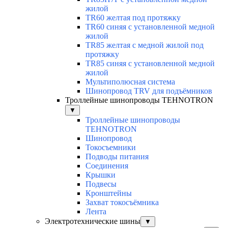
жилой
TR60 желтая под протяжку
TR60 синяя с установленной медной
жилой
TR85 желтая с медной жилой под
протяжку
TR85 синяя с установленной медной
жилой
Мультиполюсная система
Шинопровод TRV для подъёмников
Троллейные шинопроводы TEHNOTRON
▼
Троллейные шинопроводы
TEHNOTRON
Шинопровод
Токосъемники
Подводы питания
Соединения
Крышки
Подвесы
Кронштейны
Захват токосъёмника
Лента
Электротехнические шины
▼