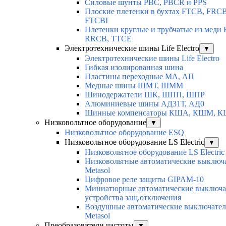
Силовые шунты PBC, PBCR и PPS
Плоские плетенки в бухтах FTCB, FRCB
FTCBI
Плетенки круглые и трубчатые из меди
RRCB, TTCE
Электротехнические шины Life Electro
▼
Электротехнические шины Life Electro
Гибкая изолированная шина
Пластины переходные МА, АП
Медные шины ШМТ, ШММ
Шинодержатели ШК, ШПП, ШПР
Алюминиевые шины АД31Т, АД0
Шинные компенсаторы КША, КШМ, 
Низковольтное оборудование
▼
Низковольтное оборудование ESQ
Низковольтное оборудование LS Electric
▼
Низковольтное оборудование LS Electric
Низковольтные автоматические выключ
Metasol
Цифровое реле защиты GIPAM-10
Миниатюрные автоматические выключа
устройства защ.отключения
Воздушные автоматические выключатели
Metasol
Преобразователи частоты
▼