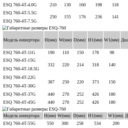
ESQ 760-4T-4.0G
210
130
160
198
118
ESQ 760-4T-5.5G
250
155
176
236
141
ESQ 760-4T-7.5G
Модель инвертора
H(мм)
W(мм)
D(мм)
H1(мм)
W1(мм)
Диа
ESQ 760-4T-11G
190
110
150
178
98
ESQ 760-4T-15G
332
220
214
318
140
ESQ 760-4T-18.5G
ESQ 760-4T-22G
387
250
220
373
150
ESQ 760-4T-30G
ESQ 760-4T-37G
440
270
252
426
180
ESQ 760-4T-45G
440
270
252
426
180
Модель инвертора
H(мм)
W(мм)
D(мм)
H1(мм)
W1(мм)
Д
ESQ 760-4T-55G
550
300
258
534
200