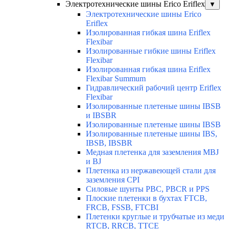
Электротехнические шины Erico Eriflex
▼
Электротехнические шины Erico
Eriflex
Изолированная гибкая шина Eriflex
Flexibar
Изолированные гибкие шины Eriflex
Flexibar
Изолированная гибкая шина Eriflex
Flexibar Summum
Гидравлический рабочий центр Eriflex
Flexibar
Изолированные плетеные шины IBSB
и IBSBR
Изолированные плетеные шины IBSB
Изолированные плетеные шины IBS,
IBSB, IBSBR
Медная плетенка для заземления MBJ
и BJ
Плетенка из нержавеющей стали для
заземления CPI
Силовые шунты PBC, PBCR и PPS
Плоские плетенки в бухтах FTCB,
FRCB, FSSB, FTCBI
Плетенки круглые и трубчатые из меди
RTCB, RRCB, TTCE