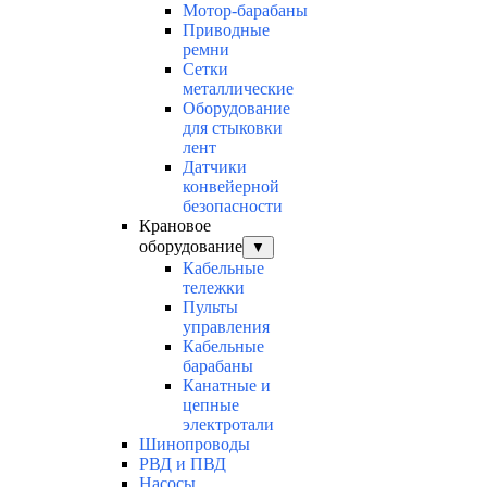
Мотор-барабаны
Приводные
ремни
Сетки
металлические
Оборудование
для стыковки
лент
Датчики
конвейерной
безопасности
Крановое
оборудование
▼
Кабельные
тележки
Пульты
управления
Кабельные
барабаны
Канатные и
цепные
электротали
Шинопроводы
РВД и ПВД
Насосы