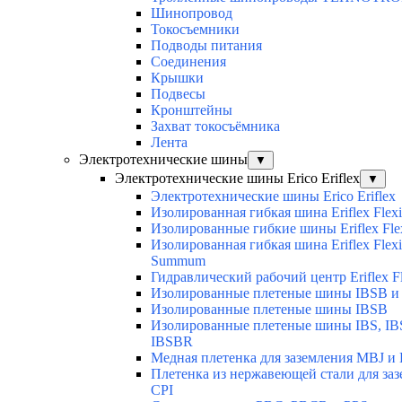
Шинопровод
Токосъемники
Подводы питания
Соединения
Крышки
Подвесы
Кронштейны
Захват токосъёмника
Лента
Электротехнические шины
▼
Электротехнические шины Erico Eriflex
▼
Электротехнические шины Erico Eriflex
Изолированная гибкая шина Eriflex Flexi
Изолированные гибкие шины Eriflex Fle
Изолированная гибкая шина Eriflex Flexi
Summum
Гидравлический рабочий центр Eriflex Fl
Изолированные плетеные шины IBSB и
Изолированные плетеные шины IBSB
Изолированные плетеные шины IBS, IB
IBSBR
Медная плетенка для заземления MBJ и 
Плетенка из нержавеющей стали для за
CPI