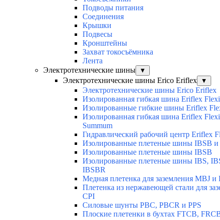
Подводы питания
Соединения
Крышки
Подвесы
Кронштейны
Захват токосъёмника
Лента
Электротехнические шины
▼
Электротехнические шины Erico Eriflex
▼
Электротехнические шины Erico Eriflex
Изолированная гибкая шина Eriflex Flexi
Изолированные гибкие шины Eriflex Fle
Изолированная гибкая шина Eriflex Flexi
Summum
Гидравлический рабочий центр Eriflex Fl
Изолированные плетеные шины IBSB и
Изолированные плетеные шины IBSB
Изолированные плетеные шины IBS, IB
IBSBR
Медная плетенка для заземления MBJ и 
Плетенка из нержавеющей стали для за
CPI
Силовые шунты PBC, PBCR и PPS
Плоские плетенки в бухтах FTCB, FRCB