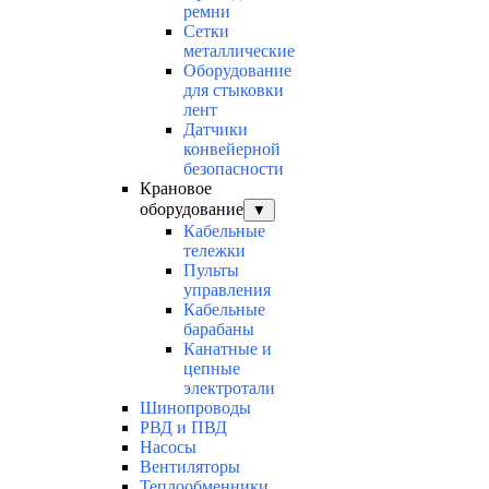
ремни
Сетки
металлические
Оборудование
для стыковки
лент
Датчики
конвейерной
безопасности
Крановое
оборудование
▼
Кабельные
тележки
Пульты
управления
Кабельные
барабаны
Канатные и
цепные
электротали
Шинопроводы
РВД и ПВД
Насосы
Вентиляторы
Теплообменники