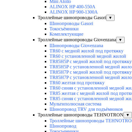
Mini Atollo
ALINOX HP 400-550A
ALINOX HP 900-1300A
Троллейные шинопроводы Gasori
▼
Шинопроводы Gasori
Токосъёмники
Комплектующие
Троллейные шинопроводы Giovenzana
▼
Шинопроводы Giovenzana
TR60 с медной жилой под протяжку
TR60 с установленной медной жилой
TR85H5P с медной жилой под протяжку
TR85H5P с установленной медной жило
TR85H7P с медной жилой под протяжку
TR85H7P с установленной медной жило
TR60 желтая под протяжку
TR60 синяя с установленной медной жи
TR85 желтая с медной жилой под протя
TR85 синяя с установленной медной жи
Мультиполюсная система
Шинопровод TRV для подъёмников
Троллейные шинопроводы TEHNOTRON
▼
Троллейные шинопроводы TEHNOTR
Шинопровод
Токосъемники