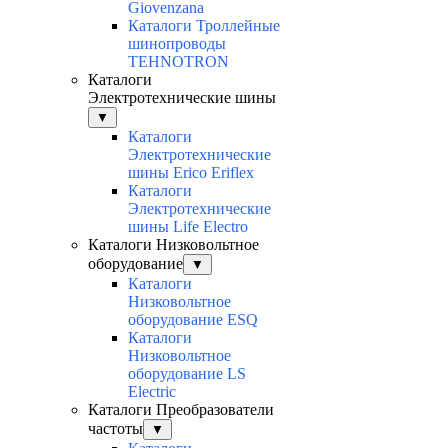
Giovenzana
Каталоги Троллейные
шинопроводы
TEHNOTRON
Каталоги
Электротехнические шины
▼
Каталоги
Электротехнические
шины Erico Eriflex
Каталоги
Электротехнические
шины Life Electro
Каталоги Низковольтное
оборудование
▼
Каталоги
Низковольтное
оборудование ESQ
Каталоги
Низковольтное
оборудование LS
Electric
Каталоги Преобразователи
частоты
▼