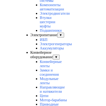
системы
Компоненты
автоматизации
Электродвигатели
Втулки
шестерни
муфты
Подшипники
Электропитание
▼
ИБП
Электрогенераторы
Аккумуляторы
Конвейерное
оборудование
▼
Конвейерные
ленты
Замки и
соединения
Модульные
ленты
Направляющие
и натяжители
Цепи
Мотор-барабаны
Приводные