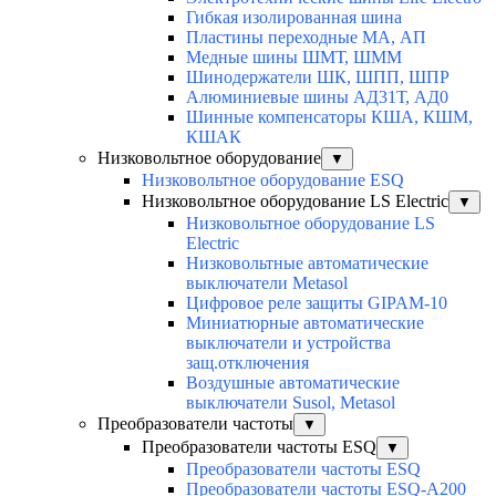
Гибкая изолированная шина
Пластины переходные МА, АП
Медные шины ШМТ, ШММ
Шинодержатели ШК, ШПП, ШПР
Алюминиевые шины АД31Т, АД0
Шинные компенсаторы КША, КШМ,
КШАК
Низковольтное оборудование
▼
Низковольтное оборудование ESQ
Низковольтное оборудование LS Electric
▼
Низковольтное оборудование LS
Electric
Низковольтные автоматические
выключатели Metasol
Цифровое реле защиты GIPAM-10
Миниатюрные автоматические
выключатели и устройства
защ.отключения
Воздушные автоматические
выключатели Susol, Metasol
Преобразователи частоты
▼
Преобразователи частоты ESQ
▼
Преобразователи частоты ESQ
Преобразователи частоты ESQ-A200