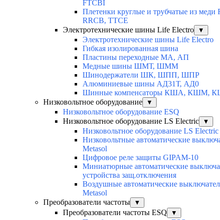
FTCBI
Плетенки круглые и трубчатые из меди
RRCB, TTCE
Электротехнические шины Life Electro
▼
Электротехнические шины Life Electro
Гибкая изолированная шина
Пластины переходные МА, АП
Медные шины ШМТ, ШММ
Шинодержатели ШК, ШПП, ШПР
Алюминиевые шины АД31Т, АД0
Шинные компенсаторы КША, КШМ, 
Низковольтное оборудование
▼
Низковольтное оборудование ESQ
Низковольтное оборудование LS Electric
▼
Низковольтное оборудование LS Electric
Низковольтные автоматические выключ
Metasol
Цифровое реле защиты GIPAM-10
Миниатюрные автоматические выключа
устройства защ.отключения
Воздушные автоматические выключатели
Metasol
Преобразователи частоты
▼
Преобразователи частоты ESQ
▼