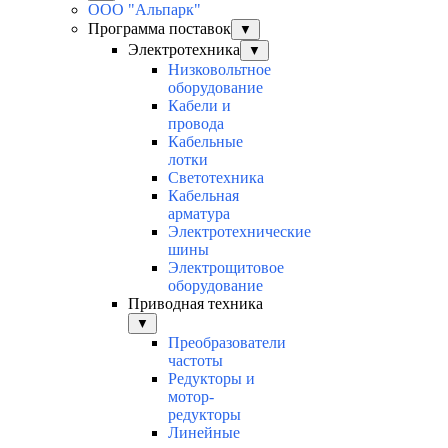
ООО "Альпарк"
Программа поставок
▼
Электротехника
▼
Низковольтное
оборудование
Кабели и
провода
Кабельные
лотки
Светотехника
Кабельная
арматура
Электротехнические
шины
Электрощитовое
оборудование
Приводная техника
▼
Преобразователи
частоты
Редукторы и
мотор-
редукторы
Линейные