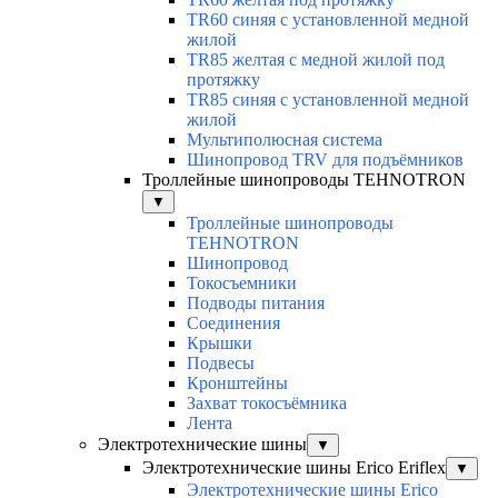
TR60 синяя с установленной медной
жилой
TR85 желтая с медной жилой под
протяжку
TR85 синяя с установленной медной
жилой
Мультиполюсная система
Шинопровод TRV для подъёмников
Троллейные шинопроводы TEHNOTRON
▼
Троллейные шинопроводы
TEHNOTRON
Шинопровод
Токосъемники
Подводы питания
Соединения
Крышки
Подвесы
Кронштейны
Захват токосъёмника
Лента
Электротехнические шины
▼
Электротехнические шины Erico Eriflex
▼
Электротехнические шины Erico