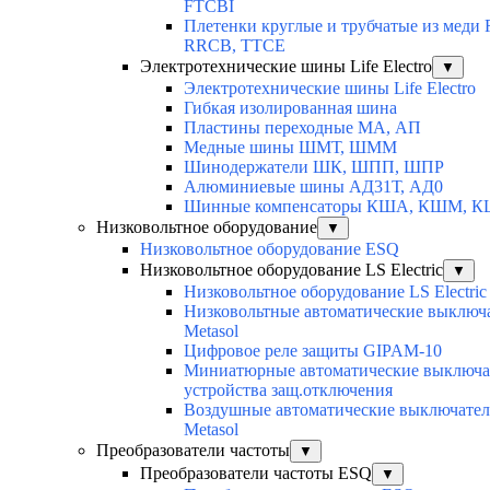
FTCBI
Плетенки круглые и трубчатые из меди
RRCB, TTCE
Электротехнические шины Life Electro
▼
Электротехнические шины Life Electro
Гибкая изолированная шина
Пластины переходные МА, АП
Медные шины ШМТ, ШММ
Шинодержатели ШК, ШПП, ШПР
Алюминиевые шины АД31Т, АД0
Шинные компенсаторы КША, КШМ, 
Низковольтное оборудование
▼
Низковольтное оборудование ESQ
Низковольтное оборудование LS Electric
▼
Низковольтное оборудование LS Electric
Низковольтные автоматические выключ
Metasol
Цифровое реле защиты GIPAM-10
Миниатюрные автоматические выключа
устройства защ.отключения
Воздушные автоматические выключатели
Metasol
Преобразователи частоты
▼
Преобразователи частоты ESQ
▼