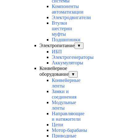
системы
Компоненты
автоматизации
Электродвигатели
Втулки
шестерни
муфты
Подшипники
Электропитание
▼
ИБП
Электрогенераторы
Аккумуляторы
Конвейерное
оборудование
▼
Конвейерные
ленты
Замки и
соединения
Модульные
ленты
Направляющие
и натяжители
Цепи
Мотор-барабаны
Приводные