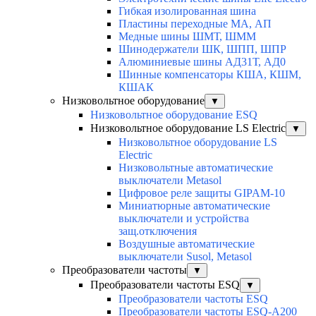
Гибкая изолированная шина
Пластины переходные МА, АП
Медные шины ШМТ, ШММ
Шинодержатели ШК, ШПП, ШПР
Алюминиевые шины АД31Т, АД0
Шинные компенсаторы КША, КШМ,
КШАК
Низковольтное оборудование
▼
Низковольтное оборудование ESQ
Низковольтное оборудование LS Electric
▼
Низковольтное оборудование LS
Electric
Низковольтные автоматические
выключатели Metasol
Цифровое реле защиты GIPAM-10
Миниатюрные автоматические
выключатели и устройства
защ.отключения
Воздушные автоматические
выключатели Susol, Metasol
Преобразователи частоты
▼
Преобразователи частоты ESQ
▼
Преобразователи частоты ESQ
Преобразователи частоты ESQ-A200