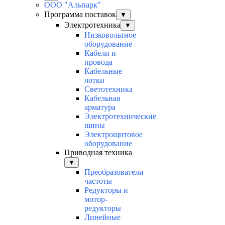
ООО "Альпарк"
Программа поставок
▼
Электротехника
▼
Низковольтное
оборудование
Кабели и
провода
Кабельные
лотки
Светотехника
Кабельная
арматура
Электротехнические
шины
Электрощитовое
оборудование
Приводная техника
▼
Преобразователи
частоты
Редукторы и
мотор-
редукторы
Линейные