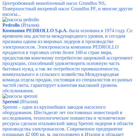
Центробежный моноблочный насос Grundfos NS,
Поверхностный вихревой насос Grundfos PF,
и многие другие
насосы...
Pedrollo
(Италия)
Компания PEDROLLO S.p.A.
была основана в 1974 году. Со
временем она достигла международного уровня, и сегодня
признана одним из мировых лидеров в производстве
электронасосов. Электронасосы компании PEDROLLO
продаются в торговых сетях более 160-и стран мира,
предоставляя конечному потребителю широкиий ассортимент
продукции, способныий удовлетворить основную часть
бытовых нужд, а так же потребности промышленности,
коммунального и сельского хозяийства.Международная
команда отдела продаж, состоящая из специалистов из разных
частей света, гарантирует клиентам высокиий уровень
обслуживания.
Speroni
(Италия)
Speroni – один из крупнейших заводов насосного
оборудования. Шестьдесят лет постоянных инвестиций в
исследования, технологические новшества и человеческие
ресурсы сделали итальянский завод Speroni лидером в области
производства электронасосов. Современное предприятие
площадью 42 000 кв. м. расположено в Италии и обладает