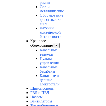
ремни
Сетки
металлические
Оборудование
для стыковки
лент
Датчики
конвейерной
безопасности
Крановое
оборудование
▼
Кабельные
тележки
Пульты
управления
Кабельные
барабаны
Канатные и
цепные
электротали
Шинопроводы
РВД и ПВД
Насосы
Вентиляторы
Теплообменники