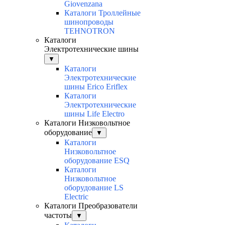
Giovenzana
Каталоги Троллейные
шинопроводы
TEHNOTRON
Каталоги
Электротехнические шины
▼
Каталоги
Электротехнические
шины Erico Eriflex
Каталоги
Электротехнические
шины Life Electro
Каталоги Низковольтное
оборудование
▼
Каталоги
Низковольтное
оборудование ESQ
Каталоги
Низковольтное
оборудование LS
Electric
Каталоги Преобразователи
частоты
▼