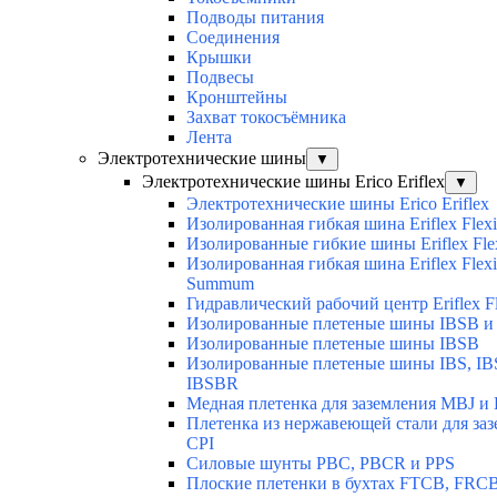
Подводы питания
Соединения
Крышки
Подвесы
Кронштейны
Захват токосъёмника
Лента
Электротехнические шины
▼
Электротехнические шины Erico Eriflex
▼
Электротехнические шины Erico Eriflex
Изолированная гибкая шина Eriflex Flexi
Изолированные гибкие шины Eriflex Fle
Изолированная гибкая шина Eriflex Flexi
Summum
Гидравлический рабочий центр Eriflex Fl
Изолированные плетеные шины IBSB и
Изолированные плетеные шины IBSB
Изолированные плетеные шины IBS, IB
IBSBR
Медная плетенка для заземления MBJ и 
Плетенка из нержавеющей стали для за
CPI
Силовые шунты PBC, PBCR и PPS
Плоские плетенки в бухтах FTCB, FRCB