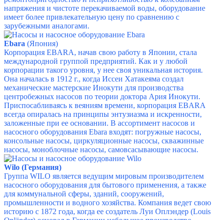
напряжения и чистоте перекачиваемой воды, оборудование
имеет более привлекательную цену по сравнению с
зарубежными аналогами.
Ebara
(Япония)
Корпорация EBARA, начав свою работу в Японии, стала
международной группой предприятий. Как и у любой
корпорации такого уровня, у нее своя уникальная история.
Она началась в 1912 г., когда Иссеи Хатакеяма создал
механические мастерские Инокути для производства
центробежных насосов по теории доктора Ария Инокути.
Приспосабливаясь к веяниям времени, корпорация EBARA
всегда опиралась на принципы энтузиазма и искренности,
заложенные при ее основании. В ассортимент насосов и
насосного оборудования Ebara входят: погружные насосы,
консольные насосы, циркуляционные насосы, скважинные
насосы, моноблочные насосы, самовсасывающие насосы.
Wilo (Германия)
Группа WILO является ведущим мировым производителем
насосного оборудования для бытового применения, а также
для коммунальной сферы, зданий, сооружений,
промышленности и водного хозяйства. Компания ведет свою
историю с 1872 года, когда ее создатель Луи Оплэндер (Louis