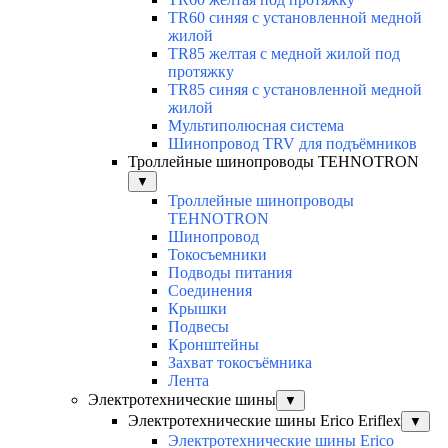
TR60 синяя с установленной медной
жилой
TR85 желтая с медной жилой под
протяжку
TR85 синяя с установленной медной
жилой
Мультиполюсная система
Шинопровод TRV для подъёмников
Троллейные шинопроводы TEHNOTRON
▼
Троллейные шинопроводы
TEHNOTRON
Шинопровод
Токосъемники
Подводы питания
Соединения
Крышки
Подвесы
Кронштейны
Захват токосъёмника
Лента
Электротехнические шины
▼
Электротехнические шины Erico Eriflex
▼
Электротехнические шины Erico