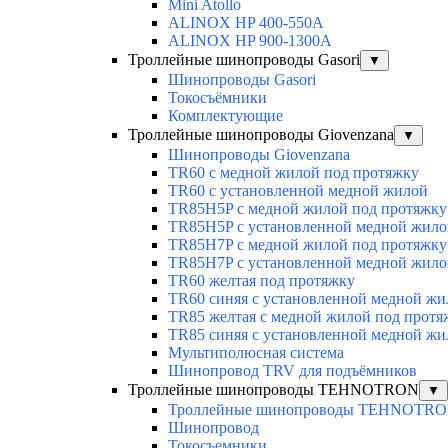
Mini Atollo
ALINOX HP 400-550A
ALINOX HP 900-1300A
Троллейные шинопроводы Gasori
▼
Шинопроводы Gasori
Токосъёмники
Комплектующие
Троллейные шинопроводы Giovenzana
▼
Шинопроводы Giovenzana
TR60 с медной жилой под протяжку
TR60 с установленной медной жилой
TR85H5P с медной жилой под протяжку
TR85H5P с установленной медной жило
TR85H7P с медной жилой под протяжку
TR85H7P с установленной медной жило
TR60 желтая под протяжку
TR60 синяя с установленной медной жи
TR85 желтая с медной жилой под протя
TR85 синяя с установленной медной жи
Мультиполюсная система
Шинопровод TRV для подъёмников
Троллейные шинопроводы TEHNOTRON
▼
Троллейные шинопроводы TEHNOTR
Шинопровод
Токосъемники