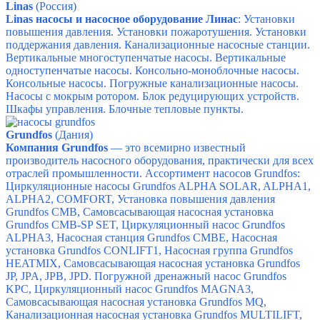
Linas
(Россия)
Linas насосы и насосное оборудование Линас
: Установки
повышения давления.
Установки пожаротушения.
Установки
поддержания давления.
Канализационные насосные станции.
Вертикальные многоступенчатые насосы.
Вертикальные
одноступенчатые насосы.
Консольно-моноблочные насосы.
Консольные насосы.
Погружные канализационные насосы.
Насосы с мокрым ротором.
Блок редуцирующих устройств.
Шкафы управления.
Блочные тепловые пункты.
Grundfos
(Дания)
Компания Grundfos
— это всемирно известный
производитель насосного оборудования, практически для всех
отраслей промышленности.
Ассортимент насосов Grundfos:
Циркуляционные насосы Grundfos ALPHA SOLAR,
ALPHA1,
ALPHA2,
COMFORT,
Установка повышения давления
Grundfos CMB,
Самовсасывающая насосная установка
Grundfos CMB-SP SET,
Циркуляционный насос Grundfos
ALPHA3,
Насосная станция Grundfos CMBE,
Насосная
установка Grundfos CONLIFT1,
Насосная группа Grundfos
HEATMIX,
Самовсасывающая насосная установка Grundfos
JP,
JPA,
JPB,
JPD.
Погружной дренажный насос Grundfos
KPC,
Циркуляционный насос Grundfos MAGNA3,
Самовсасывающая насосная установка Grundfos MQ,
Канализационная насосная установка Grundfos MULTILIFT,