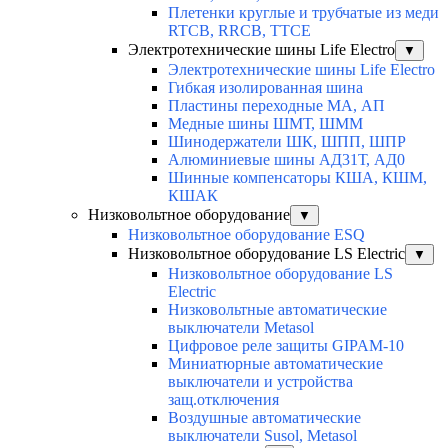
Плетенки круглые и трубчатые из меди
RTCB, RRCB, TTCE
Электротехнические шины Life Electro
▼
Электротехнические шины Life Electro
Гибкая изолированная шина
Пластины переходные МА, АП
Медные шины ШМТ, ШММ
Шинодержатели ШК, ШПП, ШПР
Алюминиевые шины АД31Т, АД0
Шинные компенсаторы КША, КШМ,
КШАК
Низковольтное оборудование
▼
Низковольтное оборудование ESQ
Низковольтное оборудование LS Electric
▼
Низковольтное оборудование LS
Electric
Низковольтные автоматические
выключатели Metasol
Цифровое реле защиты GIPAM-10
Миниатюрные автоматические
выключатели и устройства
защ.отключения
Воздушные автоматические
выключатели Susol, Metasol