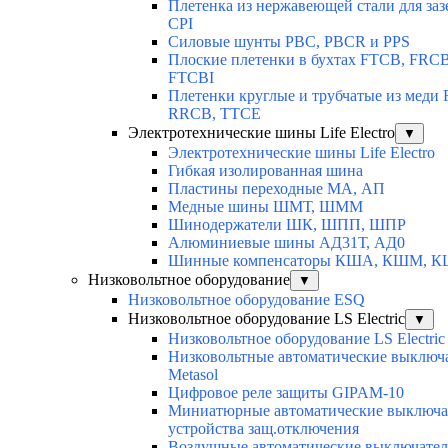
Плетенка из нержавеющей стали для за
CPI
Силовые шунты PBC, PBCR и PPS
Плоские плетенки в бухтах FTCB, FRCB
FTCBI
Плетенки круглые и трубчатые из меди
RRCB, TTCE
Электротехнические шины Life Electro
▼
Электротехнические шины Life Electro
Гибкая изолированная шина
Пластины переходные МА, АП
Медные шины ШМТ, ШММ
Шинодержатели ШК, ШПП, ШПР
Алюминиевые шины АД31Т, АД0
Шинные компенсаторы КША, КШМ, 
Низковольтное оборудование
▼
Низковольтное оборудование ESQ
Низковольтное оборудование LS Electric
▼
Низковольтное оборудование LS Electric
Низковольтные автоматические выключ
Metasol
Цифровое реле защиты GIPAM-10
Миниатюрные автоматические выключа
устройства защ.отключения
Воздушные автоматические выключатели