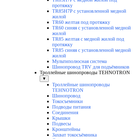
протяжку
TR85H7P с установленной медной
жилой
TR60 желтая под протяжку
TR60 синяя с установленной медной
жилой
TR85 желтая с медной жилой под
протяжку
TR85 синяя с установленной медной
жилой
Мультиполюсная система
Шинопровод TRV для подъёмников
Троллейные шинопроводы TEHNOTRON
▼
Троллейные шинопроводы
TEHNOTRON
Шинопровод
Токосъемники
Подводы питания
Соединения
Крышки
Подвесы
Кронштейны
Захват токосъёмника