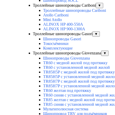
Шинопровод SOCL
Троллейные шинопроводы Cariboni
▼
Троллейные шинопроводы Cariboni
Atollo Cariboni
Mini Atollo
ALINOX HP 400-550A
ALINOX HP 900-1300A
Троллейные шинопроводы Gasori
▼
Шинопроводы Gasori
Токосъёмники
Комплектующие
Троллейные шинопроводы Giovenzana
▼
Шинопроводы Giovenzana
TR60 с медной жилой под протяжку
TR60 с установленной медной жилой
TR85H5P с медной жилой под протяжку
TR85H5P с установленной медной жило
TR85H7P с медной жилой под протяжку
TR85H7P с установленной медной жило
TR60 желтая под протяжку
TR60 синяя с установленной медной жи
TR85 желтая с медной жилой под протя
TR85 синяя с установленной медной жи
Мультиполюсная система
Шинопровод TRV для подъёмников