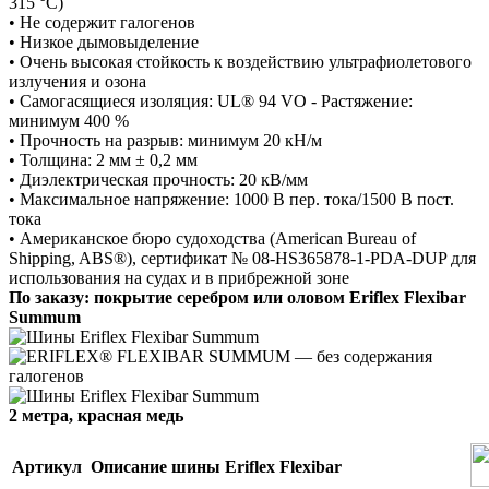
315 °C)
•
Не содержит галогенов
•
Низкое дымовыделение
•
Очень высокая стойкость к воздействию ультрафиолетового
излучения и озона
•
Самогасящиеся изоляция: UL® 94 VO - Растяжение:
минимум 400 %
•
Прочность на разрыв: минимум 20 кН/м
•
Толщина: 2 мм ± 0,2 мм
•
Диэлектрическая прочность: 20 кВ/мм
•
Максимальное напряжение: 1000 В пер. тока/1500 В пост.
тока
•
Американское бюро судоходства (American Bureau of
Shipping, ABS®), сертификат № 08-HS365878-1-PDA-DUP для
использования на судах и в прибрежной зоне
По заказу: покрытие серебром или оловом Eriflex Flexibar
Summum
2 метра, красная медь
Артикул
Описание шины Eriflex Flexibar