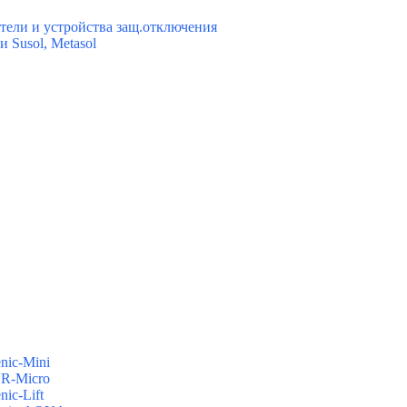
ели и устройства защ.отключения
 Susol, Metasol
enic-Mini
VR-Micro
nic-Lift