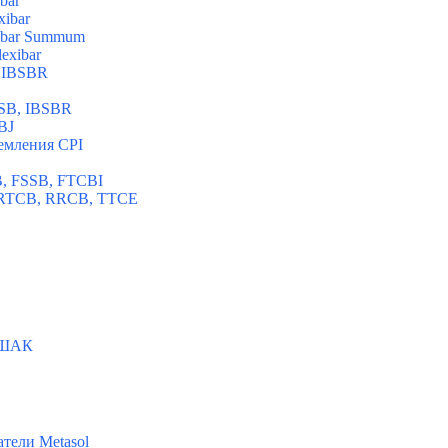
bar
xibar
xibar Summum
exibar
 IBSBR
SB, IBSBR
BJ
емления CPI
B, FSSB, FTCBI
и RTCB, RRCB, TTCE
КШАК
тели Metasol