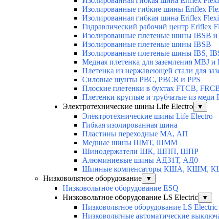
Изолированная гибкая шина Eriflex Flexi
Изолированные гибкие шины Eriflex Fle
Изолированная гибкая шина Eriflex Fle
Гидравлический рабочий центр Eriflex Fl
Изолированные плетеные шины IBSB и
Изолированные плетеные шины IBSB
Изолированные плетеные шины IBS, IB
Медная плетенка для заземления MBJ и 
Плетенка из нержавеющей стали для заз
Силовые шунты PBC, PBCR и PPS
Плоские плетенки в бухтах FTCB, FRC
Плетенки круглые и трубчатые из мед
Электротехнические шины Life Electro
▼
Электротехнические шины Life Electro
Гибкая изолированная шина
Пластины переходные МА, АП
Медные шины ШМТ, ШММ
Шинодержатели ШК, ШПП, ШПР
Алюминиевые шины АД31Т, АД0
Шинные компенсаторы КША, КШМ, 
Низковольтное оборудование
▼
Низковольтное оборудование ESQ
Низковольтное оборудование LS Electric
▼
Низковольтное оборудование LS Electric
Низковольтные автоматические выключа