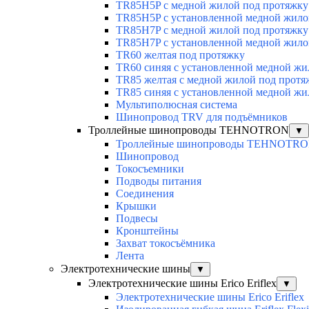
TR85H5P с медной жилой под протяжку
TR85H5P с установленной медной жило
TR85H7P с медной жилой под протяжку
TR85H7P с установленной медной жило
TR60 желтая под протяжку
TR60 синяя с установленной медной жи
TR85 желтая с медной жилой под протя
TR85 синяя с установленной медной жи
Мультиполюсная система
Шинопровод TRV для подъёмников
Троллейные шинопроводы TEHNOTRON
▼
Троллейные шинопроводы TEHNOTR
Шинопровод
Токосъемники
Подводы питания
Соединения
Крышки
Подвесы
Кронштейны
Захват токосъёмника
Лента
Электротехнические шины
▼
Электротехнические шины Erico Eriflex
▼
Электротехнические шины Erico Eriflex