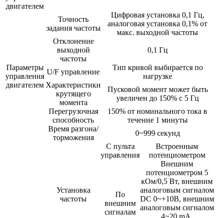
двигателем
Цифровая установка 0,1 Гц,
Точность
аналоговая установка 0,1% от
задания частоты
макс. выходной частоты
Отклонение
выходной
0,1 Гц
частоты
Параметры
Тип кривой выбирается по
U/F управление
управления
нагрузке
двигателем
Характеристики
Пусковой момент может быть
крутящего
увеличен до 150% с 5 Гц
момента
Перегрузочная
150% от номинального тока в
способность
течение 1 минуты
Время разгона/
0~999 секунд
торможения
С пульта
Встроенным
управления
потенциометром
Внешним
потенциометром 5
кОм/0,5 Вт, внешним
Установка
аналоговым сигналом
По
частоты
DC 0~+10В, внешним
внешним
аналоговым сигналом
сигналам
4~20 mA,