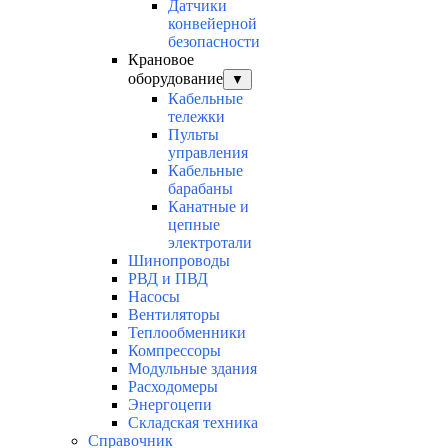
Датчики
конвейерной
безопасности
Крановое
оборудование
▼
Кабельные
тележки
Пульты
управления
Кабельные
барабаны
Канатные и
цепные
электротали
Шинопроводы
РВД и ПВД
Насосы
Вентиляторы
Теплообменники
Компрессоры
Модульные здания
Расходомеры
Энергоцепи
Складская техника
Справочник