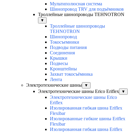
Мультиполюсная система
Шинопровод TRV для подъёмников
Троллейные шинопроводы TEHNOTRON
▼
Троллейные шинопроводы
TEHNOTRON
Шинопровод
Токосъемники
Подводы питания
Соединения
Крышки
Подвесы
Кронштейны
Захват токосъёмника
Лента
Электротехнические шины
▼
Электротехнические шины Erico Eriflex
▼
Электротехнические шины Erico
Eriflex
Изолированная гибкая шина Eriflex
Flexibar
Изолированные гибкие шины Eriflex
Flexibar
Изолированная гибкая шина Eriflex