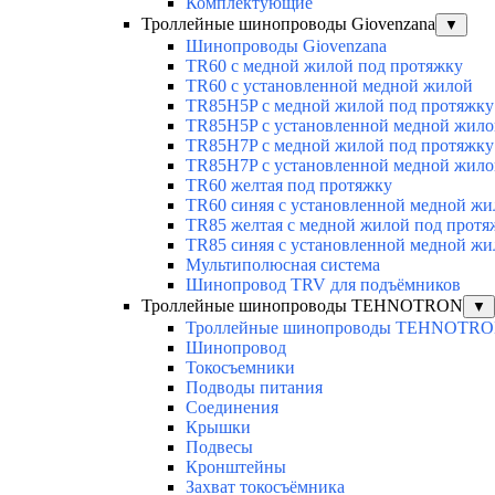
Комплектующие
Троллейные шинопроводы Giovenzana
▼
Шинопроводы Giovenzana
TR60 с медной жилой под протяжку
TR60 с установленной медной жилой
TR85H5P с медной жилой под протяжку
TR85H5P с установленной медной жило
TR85H7P с медной жилой под протяжку
TR85H7P с установленной медной жило
TR60 желтая под протяжку
TR60 синяя с установленной медной жи
TR85 желтая с медной жилой под протя
TR85 синяя с установленной медной жи
Мультиполюсная система
Шинопровод TRV для подъёмников
Троллейные шинопроводы TEHNOTRON
▼
Троллейные шинопроводы TEHNOTR
Шинопровод
Токосъемники
Подводы питания
Соединения
Крышки
Подвесы
Кронштейны
Захват токосъёмника