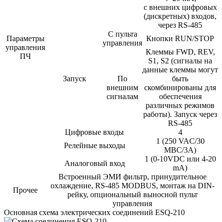
с внешних цифровых
(дискретных) входов,
через RS-485
С пульта
Параметры
Кнопки RUN/STOP
управления
управления
Клеммы FWD, REV,
ПЧ
S1, S2 (сигналы на
данные клеммы могут
Запуск
По
быть
внешним
скомбинированы для
сигналам
обеспечения
различных режимов
работы). Запуск через
RS-485
Цифровые входы
4
1 (250 VAC/30
Релейные выходы
МВС/3А)
1 (0-10VDC или 4-20
Аналоговый вход
mA)
Встроенный ЭМИ фильтр, принудительное
охлаждение, RS-485 MODBUS, монтаж на DIN-
Прочее
рейку, опциональный выносной пульт
управления
Основная схема электрических соединений ESQ-210