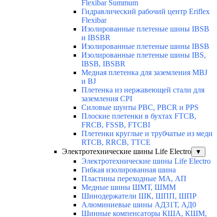
Flexibar Summum
Гидравлический рабочий центр Eriflex
Flexibar
Изолированные плетеные шины IBSB
и IBSBR
Изолированные плетеные шины IBSB
Изолированные плетеные шины IBS,
IBSB, IBSBR
Медная плетенка для заземления MBJ
и BJ
Плетенка из нержавеющей стали для
заземления CPI
Силовые шунты PBC, PBCR и PPS
Плоские плетенки в бухтах FTCB,
FRCB, FSSB, FTCBI
Плетенки круглые и трубчатые из меди
RTCB, RRCB, TTCE
Электротехнические шины Life Electro
▼
Электротехнические шины Life Electro
Гибкая изолированная шина
Пластины переходные МА, АП
Медные шины ШМТ, ШММ
Шинодержатели ШК, ШПП, ШПР
Алюминиевые шины АД31Т, АД0
Шинные компенсаторы КША, КШМ,